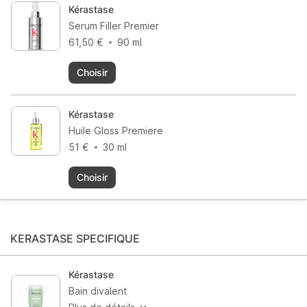
Kérastase
protéger et faciliter le démêlage.
Serum Filler Premier
61,50 €
90 ml
Choisir
Kérastase
Huile Gloss Premiere
51 €
30 ml
Choisir
KERASTASE SPECIFIQUE
Kérastase
Bain divalent